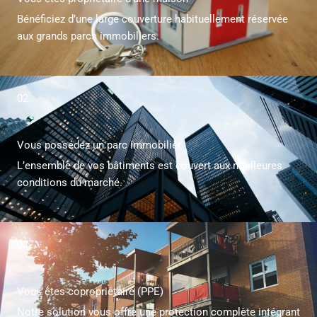
Bénéficiez d’une large couverture habituellement réservée
aux grands parcs immobiliers.
02.
Vous possédez un parc immobilier
L’ensemble de vos bâtiments est couvert aux meilleures
conditions du marché.
03.
Vous êtes copropriétaire (PPE)
Notre solution vous offre une protection complète intégrant